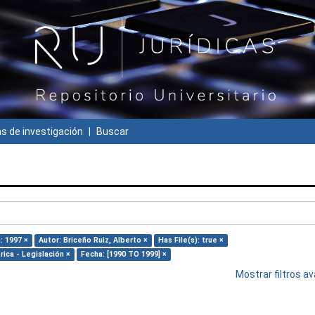
 de investigación
Buscar
: 1997 ×
Autor: Briceño Ruiz, Alberto ×
Has File(s): true ×
rica - Legislación ×
Fecha: [1990 TO 1999] ×
Mostrar filtros 