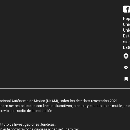
Rep
Uni
Uni
Est
sie
LEG
acional Autónoma de México (UNAM), todos los derechos reservados 2021.
den ser reproducidos con fines no lucrativos, siempre y cuando no se mutile, se cit
revio por escrito de la institución.
tituto de Investigaciones Jurídicas.
 este portal favor de dirigirse a:
padiij@unam.mx