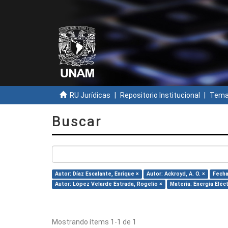
RU Jurídicas
Repositorio Institucional
Temas
Buscar
Autor: Díaz Escalante, Enrique ×
Autor: Ackroyd, A. O. ×
Fecha
Autor: López Velarde Estrada, Rogelio ×
Materia: Energía Eléct
Mostrando ítems 1-1 de 1