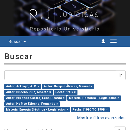
Buscar
Cambiar
navegac
Buscar
Ir
Autor: Ackroyd, A. O. ×
Autor: Barquín Álvarez, Manuel ×
Autor: Briceño Ruiz, Alberto ×
Fecha: 1997 ×
Autor: Elizondo Castro, León Ricardo ×
Materia: Petróleo - Legislación ×
Autor: Heftye Etienne, Fernando ×
Materia: Energía Eléctrica - Legislación ×
Fecha: [1990 TO 1999] ×
Mostrar filtros avanzados