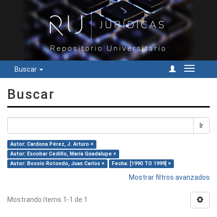
Buscar
Cambiar
navegac
Buscar
Ir
Autor: Cardona Pérez, J. Arturo ×
Autor: Escobar Cedillo, María Guadalupe ×
Autor: Bossio Rotondo, Juan Carlos ×
Fecha: [1990 TO 1999] ×
Mostrar filtros avanzados
Mostrando ítems 1-1 de 1