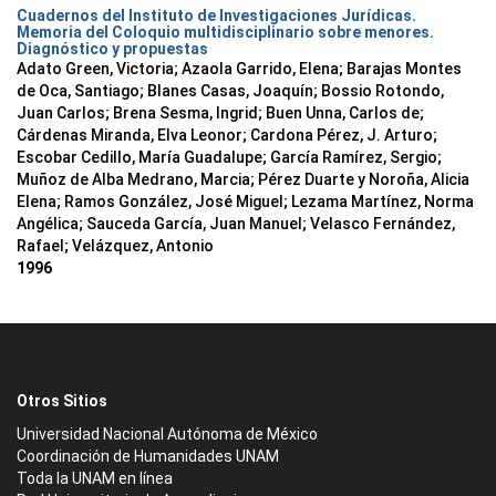
Cuadernos del Instituto de Investigaciones Jurídicas.
Memoria del Coloquio multidisciplinario sobre menores.
Diagnóstico y propuestas
Adato Green, Victoria; Azaola Garrido, Elena; Barajas Montes
de Oca, Santiago; Blanes Casas, Joaquín; Bossio Rotondo,
Juan Carlos; Brena Sesma, Ingrid; Buen Unna, Carlos de;
Cárdenas Miranda, Elva Leonor; Cardona Pérez, J. Arturo;
Escobar Cedillo, María Guadalupe; García Ramírez, Sergio;
Muñoz de Alba Medrano, Marcia; Pérez Duarte y Noroña, Alicia
Elena; Ramos González, José Miguel; Lezama Martínez, Norma
Angélica; Sauceda García, Juan Manuel; Velasco Fernández,
Rafael; Velázquez, Antonio
1996
Otros Sitios
Universidad Nacional Autónoma de México
Coordinación de Humanidades UNAM
Toda la UNAM en línea