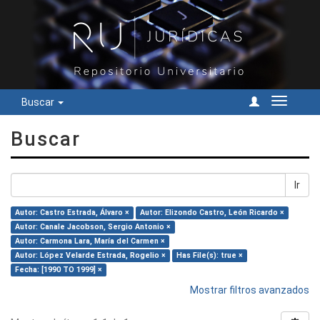
Buscar
Cambiar
navegac
Buscar
Ir
Autor: Castro Estrada, Álvaro ×
Autor: Elizondo Castro, León Ricardo ×
Autor: Canale Jacobson, Sergio Antonio ×
Autor: Carmona Lara, María del Carmen ×
Autor: López Velarde Estrada, Rogelio ×
Has File(s): true ×
Fecha: [1990 TO 1999] ×
Mostrar filtros avanzados