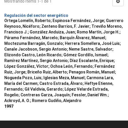
Mostrando ítems 1-1 de 1
Regulación del sector energético
Ortega Lomelín, Roberto; Espinosa Fernández, Jorge; Guerrero
Reynoso, Nicéforo; Zenteno Barrios, F. Javier; Treviño Moreno,
Francisco J.; González Anduiza, Juan; Romo Martín, Jorge H.;
Páramo Fernández, Marcelo; Barquín Álvarez, Manuel;
Moctezuma Barragán, Gonzalo; Herrera Somellera, José Luis;
Canale Jacobson, Sergio Antonio; Neme Sastre, Salvador;
Elizondo Castro, León Ricardo; Gómez Gordillo, Ismael;
Ramírez Martínez, Sergio Antonio; Díaz Escalante, Enrique;
López González, Víctor; Ochoa León, Fernando; Fernández
Ruiz, Jorge; Briceño Ruiz, Alberto; Penagos Román, Manuel;
Nogueda Pozo, Luis; Iglesias Meza, Manuel; Carmona Lara,
María del Carmen; Castro Estrada, Álvaro; Heftye Etienne,
Fernando; Gil Valdivia, Gerardo; López Velarde Estrada,
Rogelio; Contreras Garza, Joaquín; Fessler, Daniel Wm.;
Ackroyd, A. O.; Romero Gudiño, Alejandro
1997