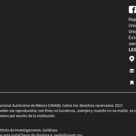
Rep
Uni
Uni
Est
sie
LEG
acional Autónoma de México (UNAM), todos los derechos reservados 2021.
den ser reproducidos con fines no lucrativos, siempre y cuando no se mutile, se cit
revio por escrito de la institución.
tituto de Investigaciones Jurídicas.
 este portal favor de dirigirse a:
padiij@unam.mx