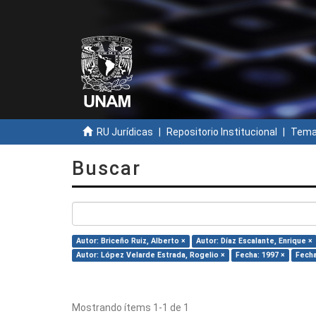
RU Jurídicas
Repositorio Institucional
Temas
Buscar
Autor: Briceño Ruiz, Alberto ×
Autor: Díaz Escalante, Enrique ×
Autor: López Velarde Estrada, Rogelio ×
Fecha: 1997 ×
Fecha
Mostrando ítems 1-1 de 1