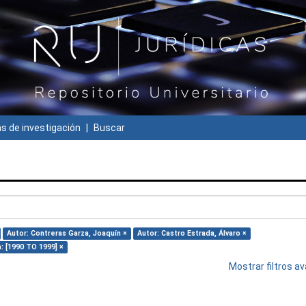
 de investigación
Buscar
Autor: Contreras Garza, Joaquín ×
Autor: Castro Estrada, Álvaro ×
: [1990 TO 1999] ×
Mostrar filtros 