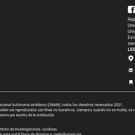
Rep
Uni
Uni
Est
sie
LEG
acional Autónoma de México (UNAM), todos los derechos reservados 2021.
den ser reproducidos con fines no lucrativos, siempre y cuando no se mutile, se cit
revio por escrito de la institución.
tituto de Investigaciones Jurídicas.
 este portal favor de dirigirse a:
padiij@unam.mx