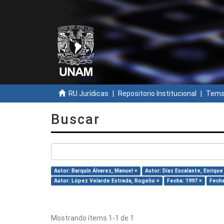
RU Jurídicas
Repositorio Institucional
Temas
Buscar
Autor: Barquín Álvarez, Manuel ×
Autor: Díaz Escalante, Enrique
Autor: López Velarde Estrada, Rogelio ×
Fecha: 1997 ×
Fecha
Mostrando ítems 1-1 de 1