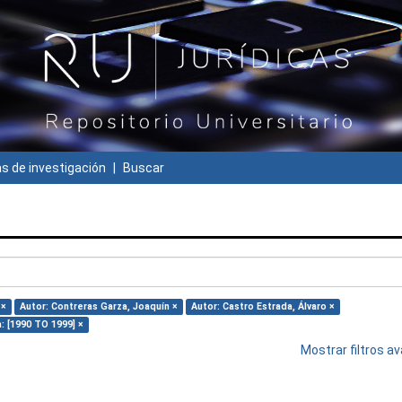
 de investigación
Buscar
 ×
Autor: Contreras Garza, Joaquín ×
Autor: Castro Estrada, Álvaro ×
: [1990 TO 1999] ×
Mostrar filtros 