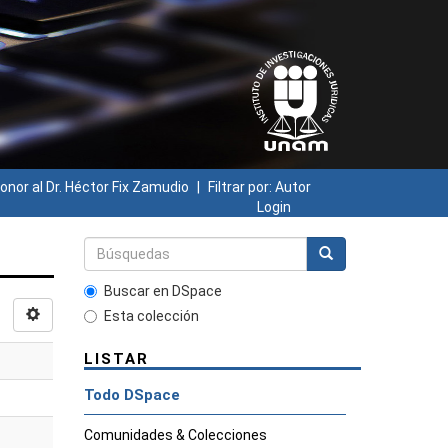
onor al Dr. Héctor Fix Zamudio
Filtrar por: Autor
Login
Buscar en DSpace
Esta colección
LISTAR
Todo DSpace
Comunidades & Colecciones