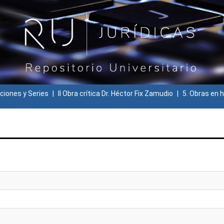
ciones y Series
II Obra crítica Dr. Héctor Fix Zamudio
5. Obras en h