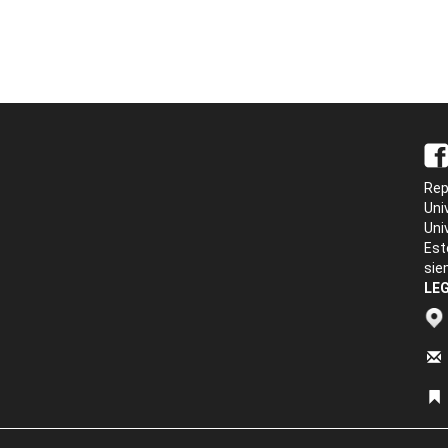
Rep
Uni
Uni
Est
sie
LEG