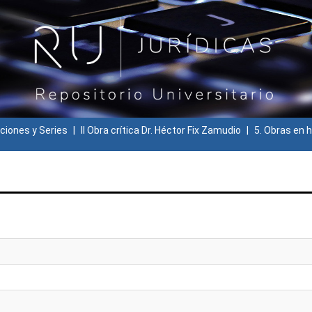
ciones y Series
II Obra crítica Dr. Héctor Fix Zamudio
5. Obras en h