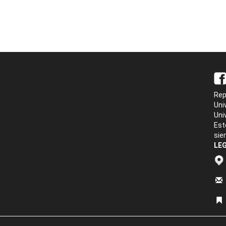
Rep
Uni
Uni
Est
sie
LEG