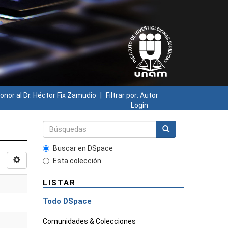
onor al Dr. Héctor Fix Zamudio
Filtrar por: Autor
Login
Buscar en DSpace
Esta colección
LISTAR
Todo DSpace
Comunidades & Colecciones