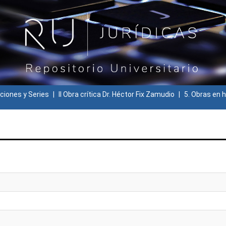
ciones y Series
II Obra crítica Dr. Héctor Fix Zamudio
5. Obras en h