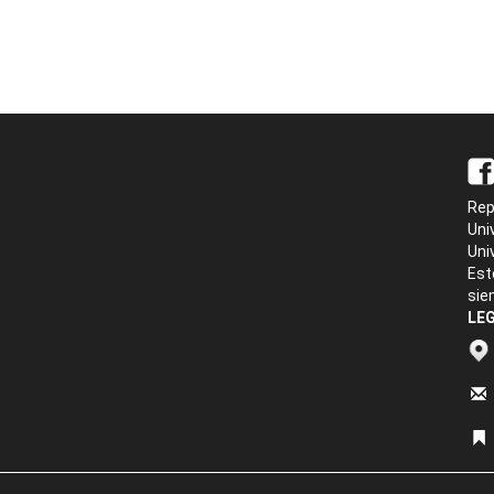
Rep
Uni
Uni
Est
sie
LEG