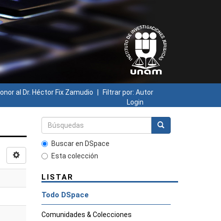
onor al Dr. Héctor Fix Zamudio
Filtrar por: Autor
Login
Buscar en DSpace
Esta colección
LISTAR
Todo DSpace
Comunidades & Colecciones