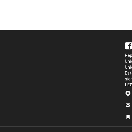
Rep
Uni
Uni
Est
sie
LEG