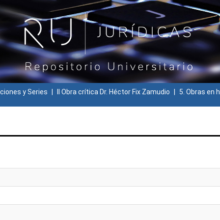
ciones y Series
II Obra crítica Dr. Héctor Fix Zamudio
5. Obras en h