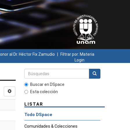
onor al Dr. Héctor Fix Zamudio
Filtrar por: Materia
Login
Buscar en DSpace
Esta colección
LISTAR
Todo DSpace
Comunidades & Colecciones