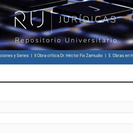
ciones y Series
II Obra crítica Dr. Héctor Fix Zamudio
5. Obras en h