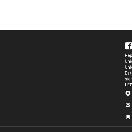
Rep
Uni
Uni
Est
sie
LEG