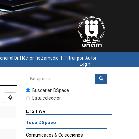
onor al Dr. Héctor Fix Zamudio
Filtrar por: Autor
Login
Buscar en DSpace
Esta colección
LISTAR
Todo DSpace
Comunidades & Colecciones