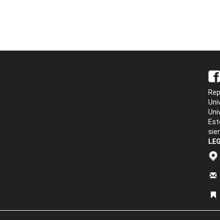
Rep
Uni
Uni
Est
sie
LEG