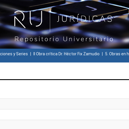
ciones y Series
II Obra crítica Dr. Héctor Fix Zamudio
5. Obras en h