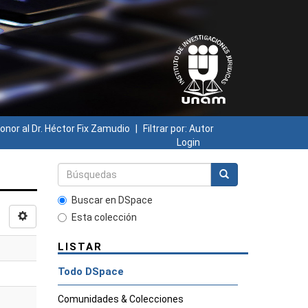
onor al Dr. Héctor Fix Zamudio
Filtrar por: Autor
Login
Buscar en DSpace
Esta colección
LISTAR
Todo DSpace
Comunidades & Colecciones