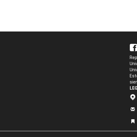
Rep
Uni
Uni
Est
sie
LEG