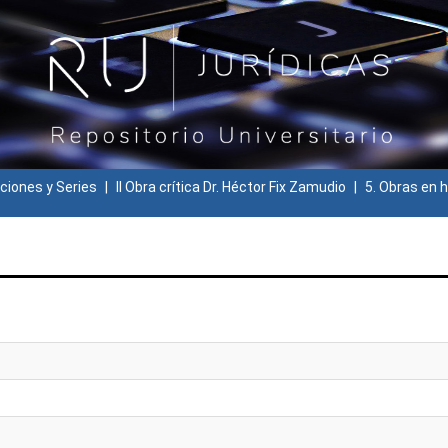
ciones y Series
II Obra crítica Dr. Héctor Fix Zamudio
5. Obras en h