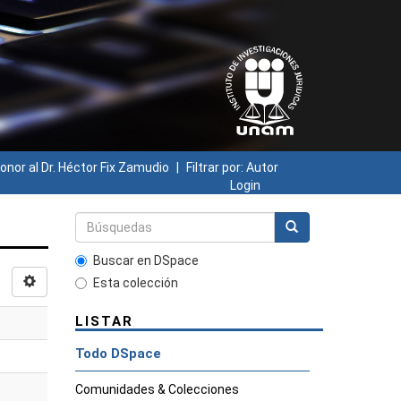
onor al Dr. Héctor Fix Zamudio
Filtrar por: Autor
Login
Buscar en DSpace
Esta colección
LISTAR
Todo DSpace
Comunidades & Colecciones