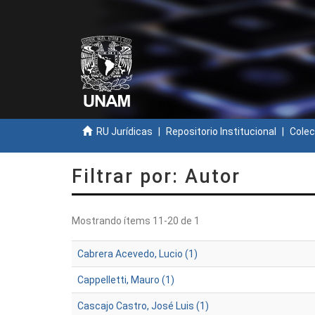
RU Jurídicas
Repositorio Institucional
Colec
Filtrar por: Autor
Mostrando ítems 11-20 de 1
Cabrera Acevedo, Lucio (1)
Cappelletti, Mauro (1)
Cascajo Castro, José Luis (1)