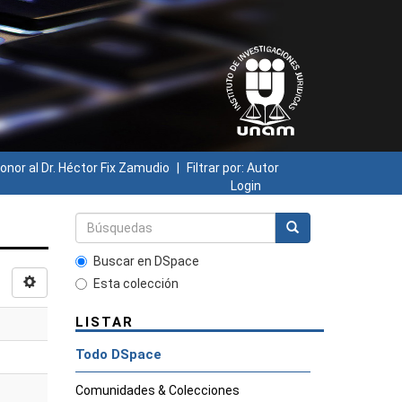
onor al Dr. Héctor Fix Zamudio
Filtrar por: Autor
Login
Buscar en DSpace
Esta colección
LISTAR
Todo DSpace
Comunidades & Colecciones