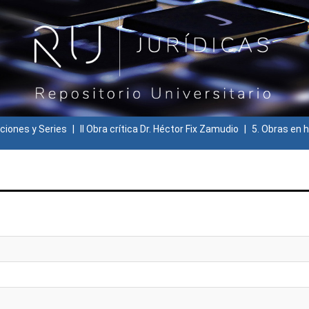
ciones y Series
II Obra crítica Dr. Héctor Fix Zamudio
5. Obras en h