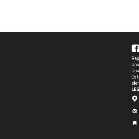
Rep
Uni
Uni
Est
sie
LEG