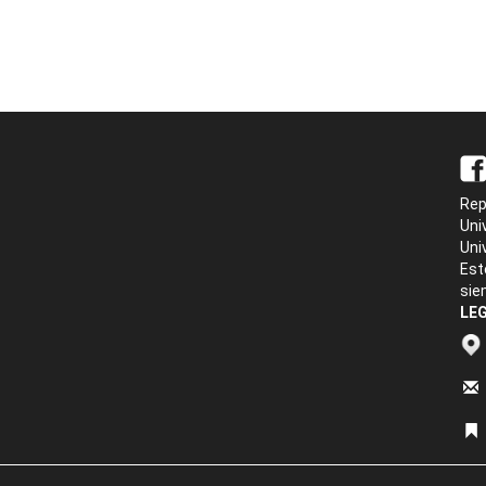
Rep
Uni
Uni
Est
sie
LEG