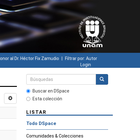
onor al Dr. Héctor Fix Zamudio
Filtrar por: Autor
Login
Buscar en DSpace
Esta colección
LISTAR
Todo DSpace
Comunidades & Colecciones