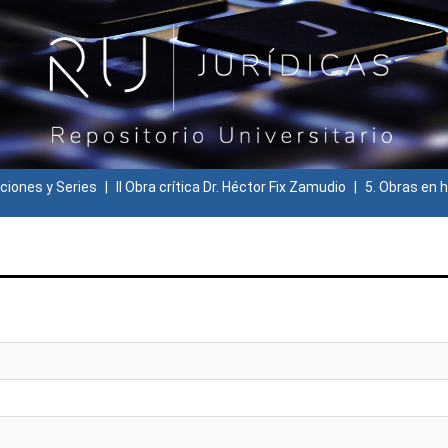
ciones y Series
II Obra crítica Dr. Héctor Fix Zamudio
5. Obras en h