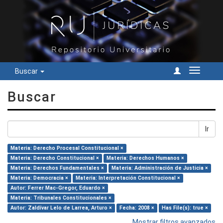
Buscar
Cambiar
navegac
Buscar
Ir
Materia: Derecho Procesal Constitucional ×
Materia: Derecho Constitucional ×
Materia: Derechos Humanos ×
Materia: Derechos Fundamentales ×
Materia: Administración de Justicia ×
Materia: Democracia ×
Materia: Interpretación Constitucional ×
Autor: Ferrer Mac-Gregor, Eduardo ×
Materia: Tribunales Constitucionales ×
Autor: Zaldívar Lelo de Larrea, Arturo ×
Fecha: 2008 ×
Has File(s): true ×
Mostrar filtros avanzados