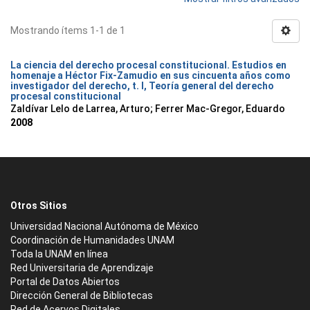
Mostrando ítems 1-1 de 1
La ciencia del derecho procesal constitucional. Estudios en
homenaje a Héctor Fix-Zamudio en sus cincuenta años como
investigador del derecho, t. I, Teoría general del derecho
procesal constitucional
Zaldívar Lelo de Larrea, Arturo; Ferrer Mac-Gregor, Eduardo
2008
Otros Sitios
Universidad Nacional Autónoma de México
Coordinación de Humanidades UNAM
Toda la UNAM en línea
Red Universitaria de Aprendizaje
Portal de Datos Abiertos
Dirección General de Bibliotecas
Red de Acervos Digitales