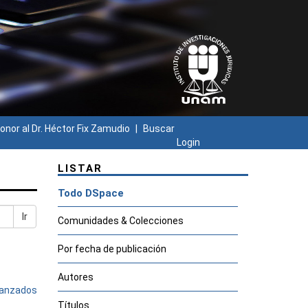
onor al Dr. Héctor Fix Zamudio
Buscar
Login
LISTAR
Todo DSpace
Ir
Comunidades & Colecciones
Por fecha de publicación
Autores
avanzados
Títulos