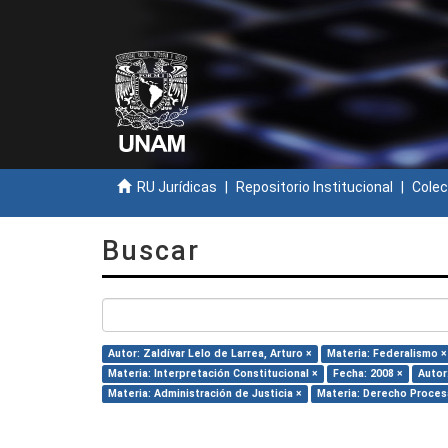
RU Jurídicas
Repositorio Institucional
Colec
Buscar
Autor: Zaldívar Lelo de Larrea, Arturo ×
Materia: Federalismo ×
Materia: Interpretación Constitucional ×
Fecha: 2008 ×
Autor
Materia: Administración de Justicia ×
Materia: Derecho Procesa