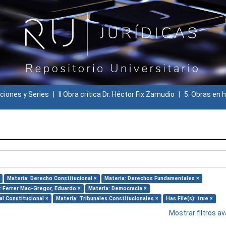
ciones y Series
II Obra crítica Dr. Héctor Fix Zamudio
5. Obras en h
Materia: Derecho Constitucional ×
Materia: Derechos Fundamentales ×
: Ferrer Mac-Gregor, Eduardo ×
Materia: Democracia ×
l Constitucional ×
Materia: Tribunales Constitucionales ×
Has File(s): true ×
Mostrar filtros 