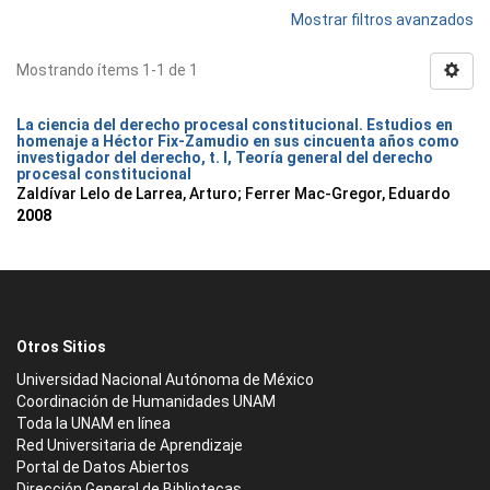
Mostrar filtros avanzados
Mostrando ítems 1-1 de 1
La ciencia del derecho procesal constitucional. Estudios en
homenaje a Héctor Fix-Zamudio en sus cincuenta años como
investigador del derecho, t. I, Teoría general del derecho
procesal constitucional
Zaldívar Lelo de Larrea, Arturo; Ferrer Mac-Gregor, Eduardo
2008
Otros Sitios
Universidad Nacional Autónoma de México
Coordinación de Humanidades UNAM
Toda la UNAM en línea
Red Universitaria de Aprendizaje
Portal de Datos Abiertos
Dirección General de Bibliotecas