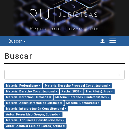
Buscar
Cambiar
navegac
Buscar
Ir
Materia: Federalismo ×
Materia: Derecho Procesal Constitucional ×
Materia: Derecho Constitucional ×
Fecha: 2008 ×
Has File(s): true ×
Materia: Derechos Humanos ×
Materia: Derechos Fundamentales ×
Materia: Administración de Justicia ×
Materia: Democracia ×
Materia: Interpretación Constitucional ×
Autor: Ferrer Mac-Gregor, Eduardo ×
Materia: Tribunales Constitucionales ×
Autor: Zaldívar Lelo de Larrea, Arturo ×