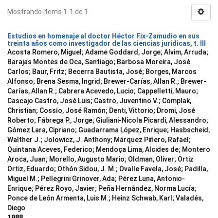
Mostrando ítems 1-1 de 1
Estudios en homenaje al doctor Héctor Fix-Zamudio en sus
treinta años como investigador de las ciencias jurídicas, t. III
Acosta Romero, Miguel; Adame Goddard, Jorge; Alvim, Arruda;
Barajas Montes de Oca, Santiago; Barbosa Moreira, José
Carlos; Baur, Fritz; Becerra Bautista, José; Borges, Marcos
Alfonso; Brena Sesma, Ingrid; Brewer-Carías, Allan R.; Brewer-
Carías, Allan R.; Cabrera Acevedo, Lucio; Cappelletti, Mauro;
Cascajo Castro, José Luis; Castro, Juventino V.; Complak,
Christian; Cossío, José Ramón; Denti, Vittorio; Dromi, José
Roberto; Fábrega P., Jorge; Giuliani-Nicola Picardi, Alessandro;
Gómez Lara, Cipriano; Guadarrama López, Enrique; Hasbscheid,
Walther J.; Jolowicz, J. Anthony; Márquez Piñero, Rafael;
Quintana Aceves, Federico; Mendoça Lima, Alcides de; Montero
Aroca, Juan; Morello, Augusto Mario; Oldman, Oliver; Ortiz
Ortiz, Eduardo; Othón Sidou, J. M.; Ovalle Favela, José; Padilla,
Miguel M.; Pellegrini Grinover, Ada; Pérez Luna, Antonio-
Enrique; Pérez Royo, Javier; Peña Hernández, Norma Lucía;
Ponce de León Armenta, Luis M.; Heinz Schwab, Karl; Valadés,
Diego
1988