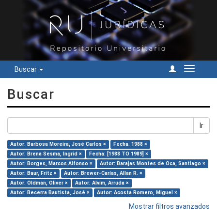
Buscar
Cambiar
navegac
Buscar
Ir
Autor: Barbosa Moreira, José Carlos ×
Fecha: 1988 ×
Autor: Brena Sesma, Ingrid ×
Fecha: [1988 TO 1989] ×
Autor: Borges, Marcos Alfonso ×
Autor: Barajas Montes de Oca, Santiago ×
Autor: Baur, Fritz ×
Autor: Brewer-Carías, Allan R. ×
Autor: Oldman, Oliver ×
Autor: Alvim, Arruda ×
Autor: Becerra Bautista, José ×
Autor: Acosta Romero, Miguel ×
Mostrar filtros avanzados