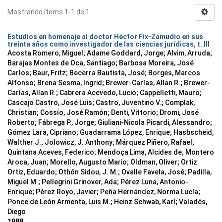
Mostrando ítems 1-1 de 1
Estudios en homenaje al doctor Héctor Fix-Zamudio en sus
treinta años como investigador de las ciencias jurídicas, t. III
Acosta Romero, Miguel; Adame Goddard, Jorge; Alvim, Arruda;
Barajas Montes de Oca, Santiago; Barbosa Moreira, José
Carlos; Baur, Fritz; Becerra Bautista, José; Borges, Marcos
Alfonso; Brena Sesma, Ingrid; Brewer-Carías, Allan R.; Brewer-
Carías, Allan R.; Cabrera Acevedo, Lucio; Cappelletti, Mauro;
Cascajo Castro, José Luis; Castro, Juventino V.; Complak,
Christian; Cossío, José Ramón; Denti, Vittorio; Dromi, José
Roberto; Fábrega P., Jorge; Giuliani-Nicola Picardi, Alessandro;
Gómez Lara, Cipriano; Guadarrama López, Enrique; Hasbscheid,
Walther J.; Jolowicz, J. Anthony; Márquez Piñero, Rafael;
Quintana Aceves, Federico; Mendoça Lima, Alcides de; Montero
Aroca, Juan; Morello, Augusto Mario; Oldman, Oliver; Ortiz
Ortiz, Eduardo; Othón Sidou, J. M.; Ovalle Favela, José; Padilla,
Miguel M.; Pellegrini Grinover, Ada; Pérez Luna, Antonio-
Enrique; Pérez Royo, Javier; Peña Hernández, Norma Lucía;
Ponce de León Armenta, Luis M.; Heinz Schwab, Karl; Valadés,
Diego
1988