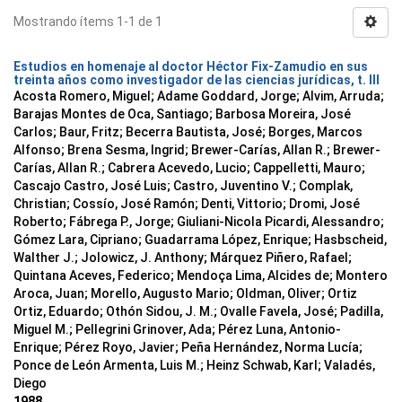
Mostrando ítems 1-1 de 1
Estudios en homenaje al doctor Héctor Fix-Zamudio en sus
treinta años como investigador de las ciencias jurídicas, t. III
Acosta Romero, Miguel; Adame Goddard, Jorge; Alvim, Arruda;
Barajas Montes de Oca, Santiago; Barbosa Moreira, José
Carlos; Baur, Fritz; Becerra Bautista, José; Borges, Marcos
Alfonso; Brena Sesma, Ingrid; Brewer-Carías, Allan R.; Brewer-
Carías, Allan R.; Cabrera Acevedo, Lucio; Cappelletti, Mauro;
Cascajo Castro, José Luis; Castro, Juventino V.; Complak,
Christian; Cossío, José Ramón; Denti, Vittorio; Dromi, José
Roberto; Fábrega P., Jorge; Giuliani-Nicola Picardi, Alessandro;
Gómez Lara, Cipriano; Guadarrama López, Enrique; Hasbscheid,
Walther J.; Jolowicz, J. Anthony; Márquez Piñero, Rafael;
Quintana Aceves, Federico; Mendoça Lima, Alcides de; Montero
Aroca, Juan; Morello, Augusto Mario; Oldman, Oliver; Ortiz
Ortiz, Eduardo; Othón Sidou, J. M.; Ovalle Favela, José; Padilla,
Miguel M.; Pellegrini Grinover, Ada; Pérez Luna, Antonio-
Enrique; Pérez Royo, Javier; Peña Hernández, Norma Lucía;
Ponce de León Armenta, Luis M.; Heinz Schwab, Karl; Valadés,
Diego
1988