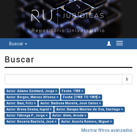
Buscar
Cambiar
navegac
Buscar
Ir
Autor: Adame Goddard, Jorge ×
Fecha: 1988 ×
Autor: Borges, Marcos Alfonso ×
Fecha: [1988 TO 1989] ×
Autor: Baur, Fritz ×
Autor: Barbosa Moreira, José Carlos ×
Autor: Brena Sesma, Ingrid ×
Autor: Barajas Montes de Oca, Santiago ×
Autor: Fábrega P., Jorge ×
Autor: Alvim, Arruda ×
Autor: Becerra Bautista, José ×
Autor: Acosta Romero, Miguel ×
Mostrar filtros avanzados