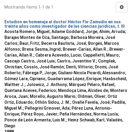
Mostrando ítems 1-1 de 1
Estudios en homenaje al doctor Héctor Fix-Zamudio en sus
treinta años como investigador de las ciencias jurídicas, t. III
Acosta Romero, Miguel; Adame Goddard, Jorge; Alvim, Arruda;
Barajas Montes de Oca, Santiago; Barbosa Moreira, José
Carlos; Baur, Fritz; Becerra Bautista, José; Borges, Marcos
Alfonso; Brena Sesma, Ingrid; Brewer-Carías, Allan R.; Brewer-
Carías, Allan R.; Cabrera Acevedo, Lucio; Cappelletti, Mauro;
Cascajo Castro, José Luis; Castro, Juventino V.; Complak,
Christian; Cossío, José Ramón; Denti, Vittorio; Dromi, José
Roberto; Fábrega P., Jorge; Giuliani-Nicola Picardi, Alessandro;
Gómez Lara, Cipriano; Guadarrama López, Enrique; Hasbscheid,
Walther J.; Jolowicz, J. Anthony; Márquez Piñero, Rafael;
Quintana Aceves, Federico; Mendoça Lima, Alcides de; Montero
Aroca, Juan; Morello, Augusto Mario; Oldman, Oliver; Ortiz
Ortiz, Eduardo; Othón Sidou, J. M.; Ovalle Favela, José; Padilla,
Miguel M.; Pellegrini Grinover, Ada; Pérez Luna, Antonio-
Enrique; Pérez Royo, Javier; Peña Hernández, Norma Lucía;
Ponce de León Armenta, Luis M.; Heinz Schwab, Karl; Valadés,
Diego
1988