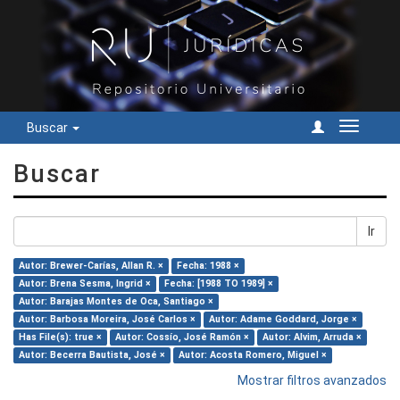
Buscar
Cambiar
navegac
Buscar
Ir
Autor: Brewer-Carías, Allan R. ×
Fecha: 1988 ×
Autor: Brena Sesma, Ingrid ×
Fecha: [1988 TO 1989] ×
Autor: Barajas Montes de Oca, Santiago ×
Autor: Barbosa Moreira, José Carlos ×
Autor: Adame Goddard, Jorge ×
Has File(s): true ×
Autor: Cossío, José Ramón ×
Autor: Alvim, Arruda ×
Autor: Becerra Bautista, José ×
Autor: Acosta Romero, Miguel ×
Mostrar filtros avanzados