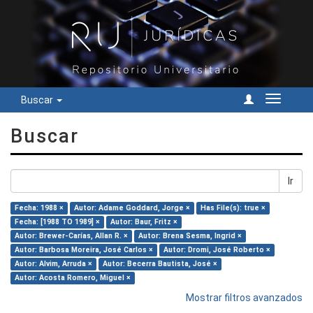
Buscar
Cambiar
navegac
Buscar
Ir
Fecha: 1988 ×
Autor: Adame Goddard, Jorge ×
Has File(s): true ×
Fecha: [1988 TO 1989] ×
Autor: Baur, Fritz ×
Autor: Brewer-Carías, Allan R. ×
Autor: Brena Sesma, Ingrid ×
Autor: Barbosa Moreira, José Carlos ×
Autor: Dromi, José Roberto ×
Autor: Alvim, Arruda ×
Autor: Becerra Bautista, José ×
Autor: Acosta Romero, Miguel ×
Mostrar filtros avanzados