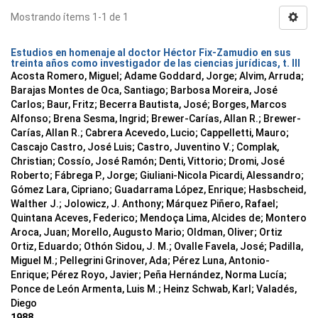
Mostrando ítems 1-1 de 1
Estudios en homenaje al doctor Héctor Fix-Zamudio en sus
treinta años como investigador de las ciencias jurídicas, t. III
Acosta Romero, Miguel; Adame Goddard, Jorge; Alvim, Arruda;
Barajas Montes de Oca, Santiago; Barbosa Moreira, José
Carlos; Baur, Fritz; Becerra Bautista, José; Borges, Marcos
Alfonso; Brena Sesma, Ingrid; Brewer-Carías, Allan R.; Brewer-
Carías, Allan R.; Cabrera Acevedo, Lucio; Cappelletti, Mauro;
Cascajo Castro, José Luis; Castro, Juventino V.; Complak,
Christian; Cossío, José Ramón; Denti, Vittorio; Dromi, José
Roberto; Fábrega P., Jorge; Giuliani-Nicola Picardi, Alessandro;
Gómez Lara, Cipriano; Guadarrama López, Enrique; Hasbscheid,
Walther J.; Jolowicz, J. Anthony; Márquez Piñero, Rafael;
Quintana Aceves, Federico; Mendoça Lima, Alcides de; Montero
Aroca, Juan; Morello, Augusto Mario; Oldman, Oliver; Ortiz
Ortiz, Eduardo; Othón Sidou, J. M.; Ovalle Favela, José; Padilla,
Miguel M.; Pellegrini Grinover, Ada; Pérez Luna, Antonio-
Enrique; Pérez Royo, Javier; Peña Hernández, Norma Lucía;
Ponce de León Armenta, Luis M.; Heinz Schwab, Karl; Valadés,
Diego
1988