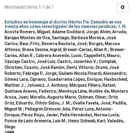
Mostrando ítems 1-1 de 1
Estudios en homenaje al doctor Héctor Fix-Zamudio en sus
treinta años como investigador de las ciencias jurídicas, t. III
Acosta Romero, Miguel; Adame Goddard, Jorge; Alvim, Arruda;
Barajas Montes de Oca, Santiago; Barbosa Moreira, José
Carlos; Baur, Fritz; Becerra Bautista, José; Borges, Marcos
Alfonso; Brena Sesma, Ingrid; Brewer-Carías, Allan R.; Brewer-
Carías, Allan R.; Cabrera Acevedo, Lucio; Cappelletti, Mauro;
Cascajo Castro, José Luis; Castro, Juventino V.; Complak,
Christian; Cossío, José Ramón; Denti, Vittorio; Dromi, José
Roberto; Fábrega P., Jorge; Giuliani-Nicola Picardi, Alessandro;
Gómez Lara, Cipriano; Guadarrama López, Enrique; Hasbscheid,
Walther J.; Jolowicz, J. Anthony; Márquez Piñero, Rafael;
Quintana Aceves, Federico; Mendoça Lima, Alcides de; Montero
Aroca, Juan; Morello, Augusto Mario; Oldman, Oliver; Ortiz
Ortiz, Eduardo; Othón Sidou, J. M.; Ovalle Favela, José; Padilla,
Miguel M.; Pellegrini Grinover, Ada; Pérez Luna, Antonio-
Enrique; Pérez Royo, Javier; Peña Hernández, Norma Lucía;
Ponce de León Armenta, Luis M.; Heinz Schwab, Karl; Valadés,
Diego
1988