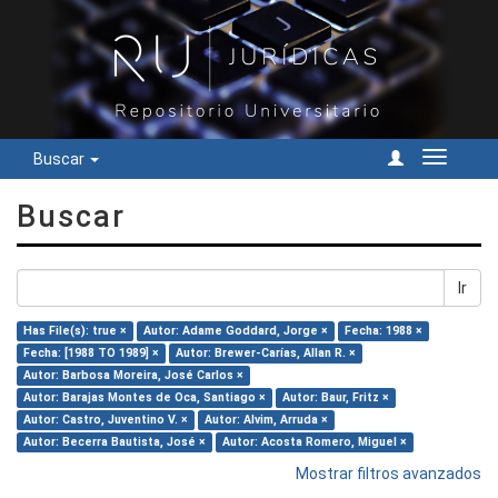
Buscar
Cambiar
navegac
Buscar
Ir
Has File(s): true ×
Autor: Adame Goddard, Jorge ×
Fecha: 1988 ×
Fecha: [1988 TO 1989] ×
Autor: Brewer-Carías, Allan R. ×
Autor: Barbosa Moreira, José Carlos ×
Autor: Barajas Montes de Oca, Santiago ×
Autor: Baur, Fritz ×
Autor: Castro, Juventino V. ×
Autor: Alvim, Arruda ×
Autor: Becerra Bautista, José ×
Autor: Acosta Romero, Miguel ×
Mostrar filtros avanzados