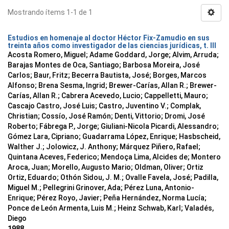
Mostrando ítems 1-1 de 1
Estudios en homenaje al doctor Héctor Fix-Zamudio en sus
treinta años como investigador de las ciencias jurídicas, t. III
Acosta Romero, Miguel; Adame Goddard, Jorge; Alvim, Arruda;
Barajas Montes de Oca, Santiago; Barbosa Moreira, José
Carlos; Baur, Fritz; Becerra Bautista, José; Borges, Marcos
Alfonso; Brena Sesma, Ingrid; Brewer-Carías, Allan R.; Brewer-
Carías, Allan R.; Cabrera Acevedo, Lucio; Cappelletti, Mauro;
Cascajo Castro, José Luis; Castro, Juventino V.; Complak,
Christian; Cossío, José Ramón; Denti, Vittorio; Dromi, José
Roberto; Fábrega P., Jorge; Giuliani-Nicola Picardi, Alessandro;
Gómez Lara, Cipriano; Guadarrama López, Enrique; Hasbscheid,
Walther J.; Jolowicz, J. Anthony; Márquez Piñero, Rafael;
Quintana Aceves, Federico; Mendoça Lima, Alcides de; Montero
Aroca, Juan; Morello, Augusto Mario; Oldman, Oliver; Ortiz
Ortiz, Eduardo; Othón Sidou, J. M.; Ovalle Favela, José; Padilla,
Miguel M.; Pellegrini Grinover, Ada; Pérez Luna, Antonio-
Enrique; Pérez Royo, Javier; Peña Hernández, Norma Lucía;
Ponce de León Armenta, Luis M.; Heinz Schwab, Karl; Valadés,
Diego
1988