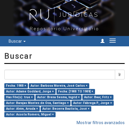
Buscar
Cambiar
navegac
Buscar
Ir
Fecha: 1988 ×
Autor: Barbosa Moreira, José Carlos ×
Autor: Adame Goddard, Jorge ×
Fecha: [1988 TO 1989] ×
Has File(s): true ×
Autor: Brena Sesma, Ingrid ×
Autor: Baur, Fritz ×
Autor: Barajas Montes de Oca, Santiago ×
Autor: Fábrega P., Jorge ×
Autor: Alvim, Arruda ×
Autor: Becerra Bautista, José ×
Autor: Acosta Romero, Miguel ×
Mostrar filtros avanzados