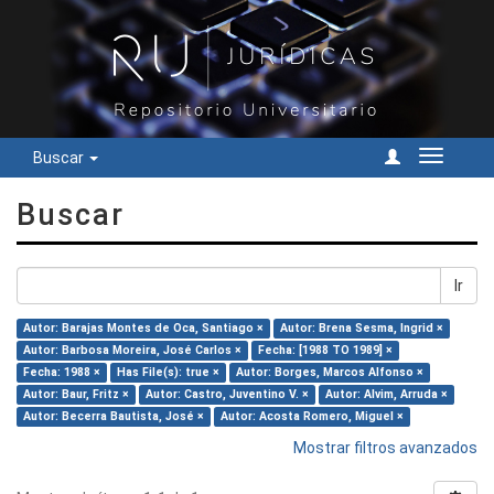
Buscar
Cambiar
navegac
Buscar
Ir
Autor: Barajas Montes de Oca, Santiago ×
Autor: Brena Sesma, Ingrid ×
Autor: Barbosa Moreira, José Carlos ×
Fecha: [1988 TO 1989] ×
Fecha: 1988 ×
Has File(s): true ×
Autor: Borges, Marcos Alfonso ×
Autor: Baur, Fritz ×
Autor: Castro, Juventino V. ×
Autor: Alvim, Arruda ×
Autor: Becerra Bautista, José ×
Autor: Acosta Romero, Miguel ×
Mostrar filtros avanzados