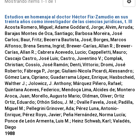
Mostrando ítems 1-1 de 1
Estudios en homenaje al doctor Héctor Fix-Zamudio en sus
treinta años como investigador de las ciencias jurídicas, t. III
Acosta Romero, Miguel; Adame Goddard, Jorge; Alvim, Arruda;
Barajas Montes de Oca, Santiago; Barbosa Moreira, José
Carlos; Baur, Fritz; Becerra Bautista, José; Borges, Marcos
Alfonso; Brena Sesma, Ingrid; Brewer-Carías, Allan R.; Brewer-
Carías, Allan R.; Cabrera Acevedo, Lucio; Cappelletti, Mauro;
Cascajo Castro, José Luis; Castro, Juventino V.; Complak,
Christian; Cossío, José Ramón; Denti, Vittorio; Dromi, José
Roberto; Fábrega P., Jorge; Giuliani-Nicola Picardi, Alessandro;
Gómez Lara, Cipriano; Guadarrama López, Enrique; Hasbscheid,
Walther J.; Jolowicz, J. Anthony; Márquez Piñero, Rafael;
Quintana Aceves, Federico; Mendoça Lima, Alcides de; Montero
Aroca, Juan; Morello, Augusto Mario; Oldman, Oliver; Ortiz
Ortiz, Eduardo; Othón Sidou, J. M.; Ovalle Favela, José; Padilla,
Miguel M.; Pellegrini Grinover, Ada; Pérez Luna, Antonio-
Enrique; Pérez Royo, Javier; Peña Hernández, Norma Lucía;
Ponce de León Armenta, Luis M.; Heinz Schwab, Karl; Valadés,
Diego
1988