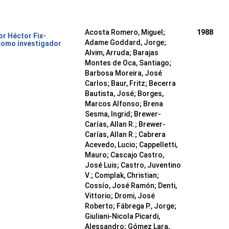
Acosta Romero, Miguel;
1988
or Héctor Fix-
Adame Goddard, Jorge;
como investigador
Alvim, Arruda; Barajas
Montes de Oca, Santiago;
Barbosa Moreira, José
Carlos; Baur, Fritz; Becerra
Bautista, José; Borges,
Marcos Alfonso; Brena
Sesma, Ingrid; Brewer-
Carías, Allan R.; Brewer-
Carías, Allan R.; Cabrera
Acevedo, Lucio; Cappelletti,
Mauro; Cascajo Castro,
José Luis; Castro, Juventino
V.; Complak, Christian;
Cossío, José Ramón; Denti,
Vittorio; Dromi, José
Roberto; Fábrega P., Jorge;
Giuliani-Nicola Picardi,
Alessandro; Gómez Lara,