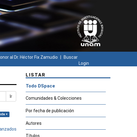
onor al Dr. Héctor Fix Zamudio
Buscar
Login
LISTAR
Todo DSpace
Ir
Comunidades & Colecciones
Por fecha de publicación
uda ×
Autores
avanzados
Títulos