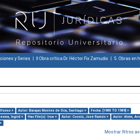
ciones y Series
II Obra crítica Dr. Héctor Fix Zamudio
5. Obras en h
lfonso ×
Autor: Barajas Montes de Oca, Santiago ×
Fecha: [1988 TO 1989] ×
esma, Ingrid ×
Has File(s): true ×
Autor: Cossío, José Ramón ×
Autor: Alvim, Arr
×
Mostrar filtros 