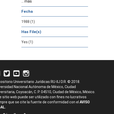
... más
Fecha
1988 (1)
Has File(s)
Yes (1)
ositorio Universitario Jurídicas RU-IIJ D.R. © 2018.
versidad Nacional Autónoma de México, Ciudad
versitaria, Coyoacán, C. P. 04510, Ciudad de México, México.
e sitio web puede ser utilizado con fines no lucrativos
mpre que se cite la fuente de conformidad con el
AVISO
AL.