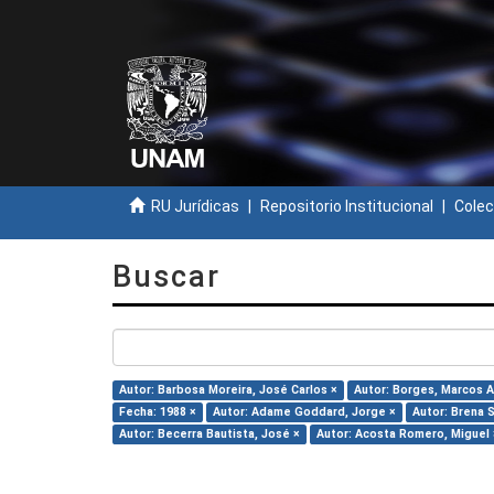
RU Jurídicas
Repositorio Institucional
Colec
Buscar
Autor: Barbosa Moreira, José Carlos ×
Autor: Borges, Marcos A
Fecha: 1988 ×
Autor: Adame Goddard, Jorge ×
Autor: Brena S
Autor: Becerra Bautista, José ×
Autor: Acosta Romero, Miguel 