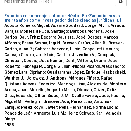
Mostrando ítems 1-1 de 1
Estudios en homenaje al doctor Héctor Fix-Zamudio en sus
treinta años como investigador de las ciencias jurídicas, t. III
Acosta Romero, Miguel; Adame Goddard, Jorge; Alvim, Arruda;
Barajas Montes de Oca, Santiago; Barbosa Moreira, José
Carlos; Baur, Fritz; Becerra Bautista, José; Borges, Marcos
Alfonso; Brena Sesma, Ingrid; Brewer-Carías, Allan R.; Brewer-
Carías, Allan R.; Cabrera Acevedo, Lucio; Cappelletti, Mauro;
Cascajo Castro, José Luis; Castro, Juventino V.; Complak,
Christian; Cossío, José Ramón; Denti, Vittorio; Dromi, José
Roberto; Fábrega P., Jorge; Giuliani-Nicola Picardi, Alessandro;
Gómez Lara, Cipriano; Guadarrama López, Enrique; Hasbscheid,
Walther J.; Jolowicz, J. Anthony; Márquez Piñero, Rafael;
Quintana Aceves, Federico; Mendoça Lima, Alcides de; Montero
Aroca, Juan; Morello, Augusto Mario; Oldman, Oliver; Ortiz
Ortiz, Eduardo; Othón Sidou, J. M.; Ovalle Favela, José; Padilla,
Miguel M.; Pellegrini Grinover, Ada; Pérez Luna, Antonio-
Enrique; Pérez Royo, Javier; Peña Hernández, Norma Lucía;
Ponce de León Armenta, Luis M.; Heinz Schwab, Karl; Valadés,
Diego
1988