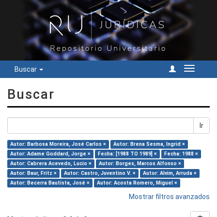
Buscar
Cambiar
navegac
Buscar
Ir
Autor: Barbosa Moreira, José Carlos ×
Autor: Brena Sesma, Ingrid ×
Autor: Adame Goddard, Jorge ×
Fecha: [1988 TO 1989] ×
Fecha: 1988 ×
Autor: Cabrera Acevedo, Lucio ×
Autor: Borges, Marcos Alfonso ×
Autor: Baur, Fritz ×
Autor: Castro, Juventino V. ×
Autor: Alvim, Arruda ×
Autor: Becerra Bautista, José ×
Autor: Acosta Romero, Miguel ×
Mostrar filtros avanzados