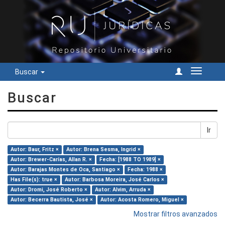
Buscar
Cambiar
navegac
Buscar
Ir
Autor: Baur, Fritz ×
Autor: Brena Sesma, Ingrid ×
Autor: Brewer-Carías, Allan R. ×
Fecha: [1988 TO 1989] ×
Autor: Barajas Montes de Oca, Santiago ×
Fecha: 1988 ×
Has File(s): true ×
Autor: Barbosa Moreira, José Carlos ×
Autor: Dromi, José Roberto ×
Autor: Alvim, Arruda ×
Autor: Becerra Bautista, José ×
Autor: Acosta Romero, Miguel ×
Mostrar filtros avanzados