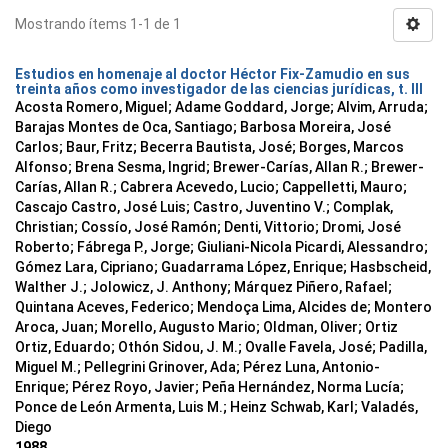
Mostrando ítems 1-1 de 1
Estudios en homenaje al doctor Héctor Fix-Zamudio en sus
treinta años como investigador de las ciencias jurídicas, t. III
Acosta Romero, Miguel; Adame Goddard, Jorge; Alvim, Arruda;
Barajas Montes de Oca, Santiago; Barbosa Moreira, José
Carlos; Baur, Fritz; Becerra Bautista, José; Borges, Marcos
Alfonso; Brena Sesma, Ingrid; Brewer-Carías, Allan R.; Brewer-
Carías, Allan R.; Cabrera Acevedo, Lucio; Cappelletti, Mauro;
Cascajo Castro, José Luis; Castro, Juventino V.; Complak,
Christian; Cossío, José Ramón; Denti, Vittorio; Dromi, José
Roberto; Fábrega P., Jorge; Giuliani-Nicola Picardi, Alessandro;
Gómez Lara, Cipriano; Guadarrama López, Enrique; Hasbscheid,
Walther J.; Jolowicz, J. Anthony; Márquez Piñero, Rafael;
Quintana Aceves, Federico; Mendoça Lima, Alcides de; Montero
Aroca, Juan; Morello, Augusto Mario; Oldman, Oliver; Ortiz
Ortiz, Eduardo; Othón Sidou, J. M.; Ovalle Favela, José; Padilla,
Miguel M.; Pellegrini Grinover, Ada; Pérez Luna, Antonio-
Enrique; Pérez Royo, Javier; Peña Hernández, Norma Lucía;
Ponce de León Armenta, Luis M.; Heinz Schwab, Karl; Valadés,
Diego
1988