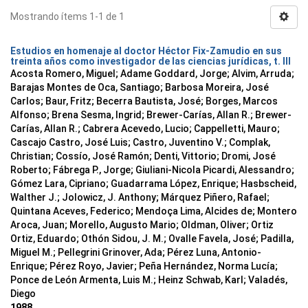
Mostrando ítems 1-1 de 1
Estudios en homenaje al doctor Héctor Fix-Zamudio en sus
treinta años como investigador de las ciencias jurídicas, t. III
Acosta Romero, Miguel; Adame Goddard, Jorge; Alvim, Arruda;
Barajas Montes de Oca, Santiago; Barbosa Moreira, José
Carlos; Baur, Fritz; Becerra Bautista, José; Borges, Marcos
Alfonso; Brena Sesma, Ingrid; Brewer-Carías, Allan R.; Brewer-
Carías, Allan R.; Cabrera Acevedo, Lucio; Cappelletti, Mauro;
Cascajo Castro, José Luis; Castro, Juventino V.; Complak,
Christian; Cossío, José Ramón; Denti, Vittorio; Dromi, José
Roberto; Fábrega P., Jorge; Giuliani-Nicola Picardi, Alessandro;
Gómez Lara, Cipriano; Guadarrama López, Enrique; Hasbscheid,
Walther J.; Jolowicz, J. Anthony; Márquez Piñero, Rafael;
Quintana Aceves, Federico; Mendoça Lima, Alcides de; Montero
Aroca, Juan; Morello, Augusto Mario; Oldman, Oliver; Ortiz
Ortiz, Eduardo; Othón Sidou, J. M.; Ovalle Favela, José; Padilla,
Miguel M.; Pellegrini Grinover, Ada; Pérez Luna, Antonio-
Enrique; Pérez Royo, Javier; Peña Hernández, Norma Lucía;
Ponce de León Armenta, Luis M.; Heinz Schwab, Karl; Valadés,
Diego
1988