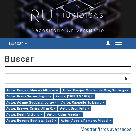
Buscar
Cambiar
navegac
Buscar
Ir
Autor: Borges, Marcos Alfonso ×
Autor: Barajas Montes de Oca, Santiago ×
Autor: Brena Sesma, Ingrid ×
Fecha: [1988 TO 1989] ×
Autor: Adame Goddard, Jorge ×
Autor: Cappelletti, Mauro ×
Autor: Brewer-Carías, Allan R. ×
Autor: Baur, Fritz ×
Autor: Denti, Vittorio ×
Autor: Alvim, Arruda ×
Autor: Becerra Bautista, José ×
Autor: Acosta Romero, Miguel ×
Mostrar filtros avanzados