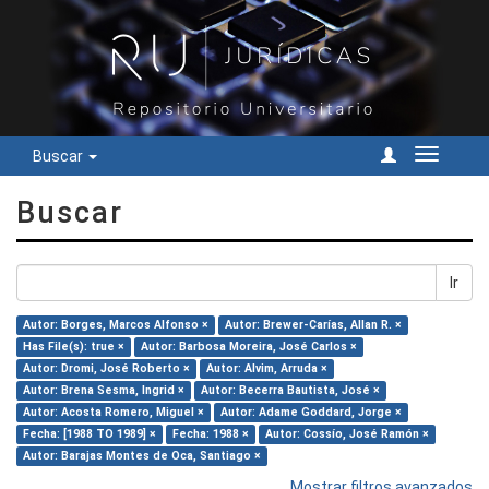
Buscar
Cambiar
navegac
Buscar
Ir
Autor: Borges, Marcos Alfonso ×
Autor: Brewer-Carías, Allan R. ×
Has File(s): true ×
Autor: Barbosa Moreira, José Carlos ×
Autor: Dromi, José Roberto ×
Autor: Alvim, Arruda ×
Autor: Brena Sesma, Ingrid ×
Autor: Becerra Bautista, José ×
Autor: Acosta Romero, Miguel ×
Autor: Adame Goddard, Jorge ×
Fecha: [1988 TO 1989] ×
Fecha: 1988 ×
Autor: Cossío, José Ramón ×
Autor: Barajas Montes de Oca, Santiago ×
Mostrar filtros avanzados