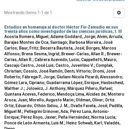
Mostrando ítems 1-1 de 1
Estudios en homenaje al doctor Héctor Fix-Zamudio en sus
treinta años como investigador de las ciencias jurídicas, t. III
Acosta Romero, Miguel; Adame Goddard, Jorge; Alvim, Arruda;
Barajas Montes de Oca, Santiago; Barbosa Moreira, José
Carlos; Baur, Fritz; Becerra Bautista, José; Borges, Marcos
Alfonso; Brena Sesma, Ingrid; Brewer-Carías, Allan R.; Brewer-
Carías, Allan R.; Cabrera Acevedo, Lucio; Cappelletti, Mauro;
Cascajo Castro, José Luis; Castro, Juventino V.; Complak,
Christian; Cossío, José Ramón; Denti, Vittorio; Dromi, José
Roberto; Fábrega P., Jorge; Giuliani-Nicola Picardi, Alessandro;
Gómez Lara, Cipriano; Guadarrama López, Enrique; Hasbscheid,
Walther J.; Jolowicz, J. Anthony; Márquez Piñero, Rafael;
Quintana Aceves, Federico; Mendoça Lima, Alcides de; Montero
Aroca, Juan; Morello, Augusto Mario; Oldman, Oliver; Ortiz
Ortiz, Eduardo; Othón Sidou, J. M.; Ovalle Favela, José; Padilla,
Miguel M.; Pellegrini Grinover, Ada; Pérez Luna, Antonio-
Enrique; Pérez Royo, Javier; Peña Hernández, Norma Lucía;
Ponce de León Armenta, Luis M.; Heinz Schwab, Karl; Valadés,
Diego