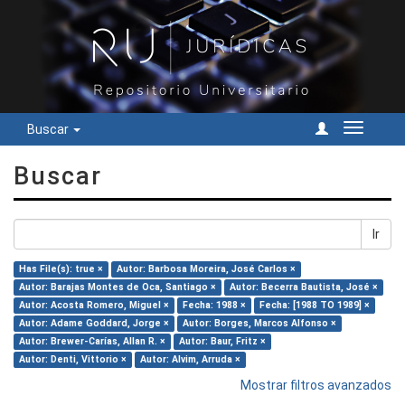
Buscar
Cambiar
navegac
Buscar
Ir
Has File(s): true ×
Autor: Barbosa Moreira, José Carlos ×
Autor: Barajas Montes de Oca, Santiago ×
Autor: Becerra Bautista, José ×
Autor: Acosta Romero, Miguel ×
Fecha: 1988 ×
Fecha: [1988 TO 1989] ×
Autor: Adame Goddard, Jorge ×
Autor: Borges, Marcos Alfonso ×
Autor: Brewer-Carías, Allan R. ×
Autor: Baur, Fritz ×
Autor: Denti, Vittorio ×
Autor: Alvim, Arruda ×
Mostrar filtros avanzados