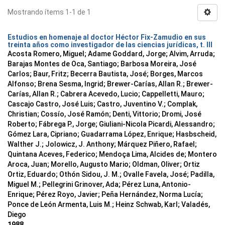
Mostrando ítems 1-1 de 1
Estudios en homenaje al doctor Héctor Fix-Zamudio en sus
treinta años como investigador de las ciencias jurídicas, t. III
Acosta Romero, Miguel; Adame Goddard, Jorge; Alvim, Arruda;
Barajas Montes de Oca, Santiago; Barbosa Moreira, José
Carlos; Baur, Fritz; Becerra Bautista, José; Borges, Marcos
Alfonso; Brena Sesma, Ingrid; Brewer-Carías, Allan R.; Brewer-
Carías, Allan R.; Cabrera Acevedo, Lucio; Cappelletti, Mauro;
Cascajo Castro, José Luis; Castro, Juventino V.; Complak,
Christian; Cossío, José Ramón; Denti, Vittorio; Dromi, José
Roberto; Fábrega P., Jorge; Giuliani-Nicola Picardi, Alessandro;
Gómez Lara, Cipriano; Guadarrama López, Enrique; Hasbscheid,
Walther J.; Jolowicz, J. Anthony; Márquez Piñero, Rafael;
Quintana Aceves, Federico; Mendoça Lima, Alcides de; Montero
Aroca, Juan; Morello, Augusto Mario; Oldman, Oliver; Ortiz
Ortiz, Eduardo; Othón Sidou, J. M.; Ovalle Favela, José; Padilla,
Miguel M.; Pellegrini Grinover, Ada; Pérez Luna, Antonio-
Enrique; Pérez Royo, Javier; Peña Hernández, Norma Lucía;
Ponce de León Armenta, Luis M.; Heinz Schwab, Karl; Valadés,
Diego
1988