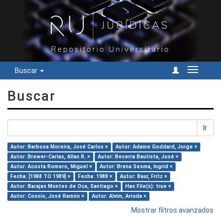
Buscar
Cambiar
navegac
Buscar
Ir
Autor: Barbosa Moreira, José Carlos ×
Autor: Adame Goddard, Jorge ×
Autor: Brewer-Carías, Allan R. ×
Autor: Becerra Bautista, José ×
Autor: Acosta Romero, Miguel ×
Autor: Brena Sesma, Ingrid ×
Fecha: [1988 TO 1989] ×
Fecha: 1988 ×
Autor: Baur, Fritz ×
Autor: Barajas Montes de Oca, Santiago ×
Has File(s): true ×
Autor: Cossío, José Ramón ×
Autor: Alvim, Arruda ×
Mostrar filtros avanzados