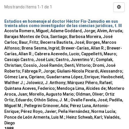
Mostrando ítems 1-1 de 1
Estudios en homenaje al doctor Héctor Fix-Zamudio en sus
treinta años como investigador de las ciencias jurídicas, t. III
Acosta Romero, Miguel; Adame Goddard, Jorge; Alvim, Arruda;
Barajas Montes de Oca, Santiago; Barbosa Moreira, José
Carlos; Baur, Fritz; Becerra Bautista, José; Borges, Marcos
Alfonso; Brena Sesma, Ingrid; Brewer-Carías, Allan R.; Brewer-
Carías, Allan R.; Cabrera Acevedo, Lucio; Cappelletti, Mauro;
Cascajo Castro, José Luis; Castro, Juventino V.; Complak,
Christian; Cossío, José Ramón; Denti, Vittorio; Dromi, José
Roberto; Fábrega P., Jorge; Giuliani-Nicola Picardi, Alessandro;
Gómez Lara, Cipriano; Guadarrama López, Enrique; Hasbscheid,
Walther J.; Jolowicz, J. Anthony; Márquez Piñero, Rafael;
Quintana Aceves, Federico; Mendoça Lima, Alcides de; Montero
Aroca, Juan; Morello, Augusto Mario; Oldman, Oliver; Ortiz
Ortiz, Eduardo; Othón Sidou, J. M.; Ovalle Favela, José; Padilla,
Miguel M.; Pellegrini Grinover, Ada; Pérez Luna, Antonio-
Enrique; Pérez Royo, Javier; Peña Hernández, Norma Lucía;
Ponce de León Armenta, Luis M.; Heinz Schwab, Karl; Valadés,
Diego
1988