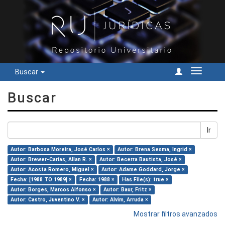
Buscar
Cambiar
navegac
Buscar
Ir
Autor: Barbosa Moreira, José Carlos ×
Autor: Brena Sesma, Ingrid ×
Autor: Brewer-Carías, Allan R. ×
Autor: Becerra Bautista, José ×
Autor: Acosta Romero, Miguel ×
Autor: Adame Goddard, Jorge ×
Fecha: [1988 TO 1989] ×
Fecha: 1988 ×
Has File(s): true ×
Autor: Borges, Marcos Alfonso ×
Autor: Baur, Fritz ×
Autor: Castro, Juventino V. ×
Autor: Alvim, Arruda ×
Mostrar filtros avanzados