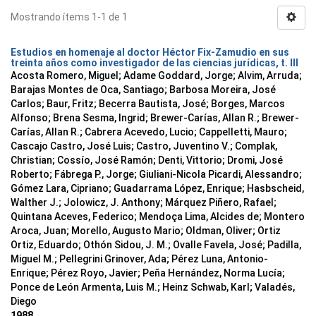
Mostrando ítems 1-1 de 1
Estudios en homenaje al doctor Héctor Fix-Zamudio en sus
treinta años como investigador de las ciencias jurídicas, t. III
Acosta Romero, Miguel; Adame Goddard, Jorge; Alvim, Arruda;
Barajas Montes de Oca, Santiago; Barbosa Moreira, José
Carlos; Baur, Fritz; Becerra Bautista, José; Borges, Marcos
Alfonso; Brena Sesma, Ingrid; Brewer-Carías, Allan R.; Brewer-
Carías, Allan R.; Cabrera Acevedo, Lucio; Cappelletti, Mauro;
Cascajo Castro, José Luis; Castro, Juventino V.; Complak,
Christian; Cossío, José Ramón; Denti, Vittorio; Dromi, José
Roberto; Fábrega P., Jorge; Giuliani-Nicola Picardi, Alessandro;
Gómez Lara, Cipriano; Guadarrama López, Enrique; Hasbscheid,
Walther J.; Jolowicz, J. Anthony; Márquez Piñero, Rafael;
Quintana Aceves, Federico; Mendoça Lima, Alcides de; Montero
Aroca, Juan; Morello, Augusto Mario; Oldman, Oliver; Ortiz
Ortiz, Eduardo; Othón Sidou, J. M.; Ovalle Favela, José; Padilla,
Miguel M.; Pellegrini Grinover, Ada; Pérez Luna, Antonio-
Enrique; Pérez Royo, Javier; Peña Hernández, Norma Lucía;
Ponce de León Armenta, Luis M.; Heinz Schwab, Karl; Valadés,
Diego
1988