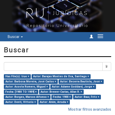
Buscar
Cambiar
navegac
Buscar
Ir
Has File(s): true ×
Autor: Barajas Montes de Oca, Santiago ×
Autor: Barbosa Moreira, José Carlos ×
Autor: Becerra Bautista, José ×
Autor: Acosta Romero, Miguel ×
Autor: Adame Goddard, Jorge ×
Fecha: [1988 TO 1989] ×
Autor: Brewer-Carías, Allan R. ×
Autor: Borges, Marcos Alfonso ×
Fecha: 1988 ×
Autor: Baur, Fritz ×
Autor: Denti, Vittorio ×
Autor: Alvim, Arruda ×
Mostrar filtros avanzados