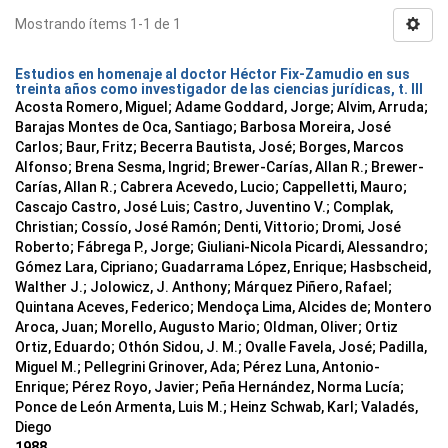
Mostrando ítems 1-1 de 1
Estudios en homenaje al doctor Héctor Fix-Zamudio en sus
treinta años como investigador de las ciencias jurídicas, t. III
Acosta Romero, Miguel; Adame Goddard, Jorge; Alvim, Arruda;
Barajas Montes de Oca, Santiago; Barbosa Moreira, José
Carlos; Baur, Fritz; Becerra Bautista, José; Borges, Marcos
Alfonso; Brena Sesma, Ingrid; Brewer-Carías, Allan R.; Brewer-
Carías, Allan R.; Cabrera Acevedo, Lucio; Cappelletti, Mauro;
Cascajo Castro, José Luis; Castro, Juventino V.; Complak,
Christian; Cossío, José Ramón; Denti, Vittorio; Dromi, José
Roberto; Fábrega P., Jorge; Giuliani-Nicola Picardi, Alessandro;
Gómez Lara, Cipriano; Guadarrama López, Enrique; Hasbscheid,
Walther J.; Jolowicz, J. Anthony; Márquez Piñero, Rafael;
Quintana Aceves, Federico; Mendoça Lima, Alcides de; Montero
Aroca, Juan; Morello, Augusto Mario; Oldman, Oliver; Ortiz
Ortiz, Eduardo; Othón Sidou, J. M.; Ovalle Favela, José; Padilla,
Miguel M.; Pellegrini Grinover, Ada; Pérez Luna, Antonio-
Enrique; Pérez Royo, Javier; Peña Hernández, Norma Lucía;
Ponce de León Armenta, Luis M.; Heinz Schwab, Karl; Valadés,
Diego
1988