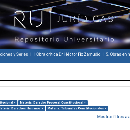
ciones y Series
II Obra crítica Dr. Héctor Fix Zamudio
5. Obras en h
itucional ×
Materia: Derecho Procesal Constitucional ×
ateria: Derechos Humanos ×
Materia: Tribunales Constitucionales ×
Mostrar filtros 