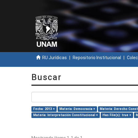
RU Jurídicas
Repositorio Institucional
Colec
Buscar
Fecha: 2013 ×
Materia: Democracia ×
Materia: Derecho Const
Materia: Interpretación Constitucional ×
Has File(s): true ×
M