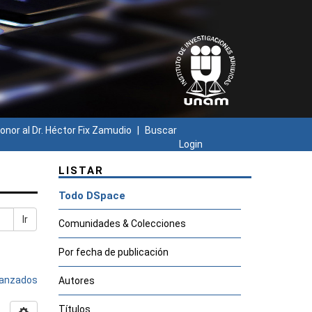
onor al Dr. Héctor Fix Zamudio
Buscar
Login
LISTAR
Todo DSpace
Ir
Comunidades & Colecciones
Por fecha de publicación
avanzados
Autores
Títulos