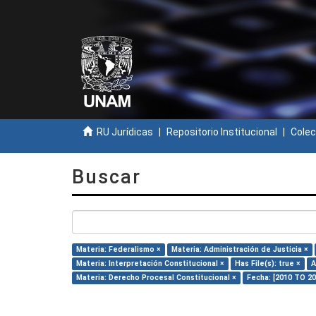
RU Jurídicas
Repositorio Institucional
Colec
Buscar
Materia: Federalismo ×
Materia: Administración de Justicia ×
Materia: Interpretación Constitucional ×
Has File(s): true ×
A
Materia: Derecho Procesal Constitucional ×
Fecha: [2010 TO 20