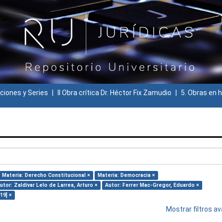
ciones y Series
II Obra crítica Dr. Héctor Fix Zamudio
5. Obras en h
Materia: Derecho Constitucional ×
Materia: Democracia ×
utor: Zaldívar Lelo de Larrea, Arturo ×
Autor: Ferrer Mac-Gregor, Eduardo ×
19] ×
Mostrar filtros 