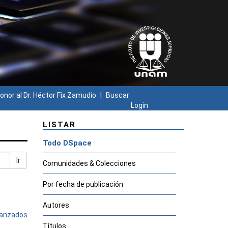
onor al Dr. Héctor Fix Zamudio
Buscar
Login
LISTAR
Todo DSpace
Ir
Comunidades & Colecciones
Por fecha de publicación
Autores
avanzados
Títulos