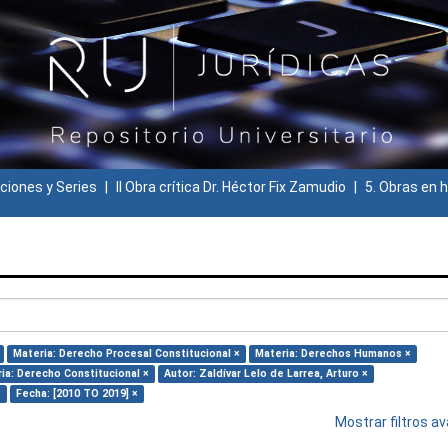
ciones y Series
II Obra crítica Dr. Héctor Fix Zamudio
5. Obras en h
Materia: Derecho Procesal Constitucional ×
Materia: Derechos Humanos ×
ia: Derecho Constitucional ×
Autor: Zaldívar Lelo de Larrea, Arturo ×
×
Fecha: [2010 TO 2019] ×
Mostrar filtros 