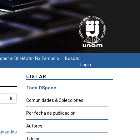
onor al Dr. Héctor Fix Zamudio
Buscar
Login
LISTAR
Todo DSpace
Ir
Comunidades & Colecciones
Por fecha de publicación
Autores
avanzados
Títulos