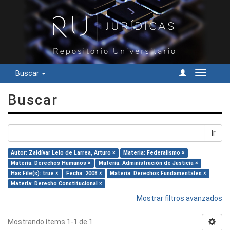
Buscar
Cambiar
navegac
Buscar
Ir
Autor: Zaldívar Lelo de Larrea, Arturo ×
Materia: Federalismo ×
Materia: Derechos Humanos ×
Materia: Administración de Justicia ×
Has File(s): true ×
Fecha: 2008 ×
Materia: Derechos Fundamentales ×
Materia: Derecho Constitucional ×
Mostrar filtros avanzados
Mostrando ítems 1-1 de 1