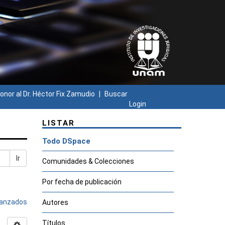
onor al Dr. Héctor Fix Zamudio
Buscar
Login
LISTAR
Todo DSpace
Ir
Comunidades & Colecciones
Por fecha de publicación
avanzados
Autores
Títulos