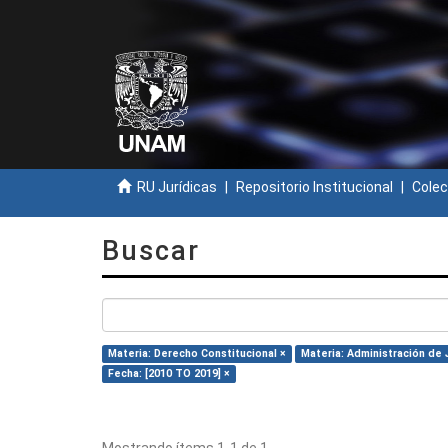
RU Jurídicas
Repositorio Institucional
Colec
Buscar
Materia: Derecho Constitucional ×
Materia: Administración de J
Fecha: [2010 TO 2019] ×