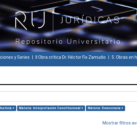
ciones y Series
II Obra crítica Dr. Héctor Fix Zamudio
5. Obras en h
usticia ×
Materia: Interpretación Constitucional ×
Materia: Democracia ×
Mostrar filtros 