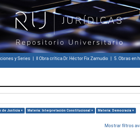
ciones y Series
II Obra crítica Dr. Héctor Fix Zamudio
5. Obras en h
 de Justicia ×
Materia: Interpretación Constitucional ×
Materia: Democracia ×
Mostrar filtros 