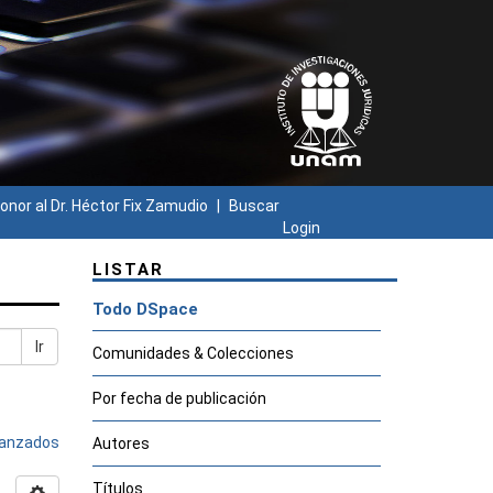
onor al Dr. Héctor Fix Zamudio
Buscar
Login
LISTAR
Todo DSpace
Ir
Comunidades & Colecciones
Por fecha de publicación
avanzados
Autores
Títulos