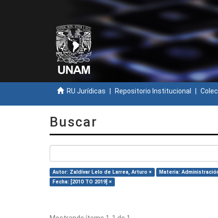
RU Jurídicas
Repositorio Institucional
Colec
Buscar
Autor: Zaldívar Lelo de Larrea, Arturo ×
Materia: Administración
Fecha: [2010 TO 2019] ×