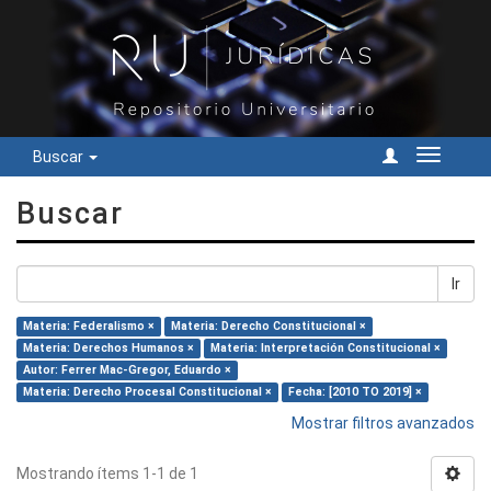
Buscar
Cambiar
navegac
Buscar
Ir
Materia: Federalismo ×
Materia: Derecho Constitucional ×
Materia: Derechos Humanos ×
Materia: Interpretación Constitucional ×
Autor: Ferrer Mac-Gregor, Eduardo ×
Materia: Derecho Procesal Constitucional ×
Fecha: [2010 TO 2019] ×
Mostrar filtros avanzados
Mostrando ítems 1-1 de 1