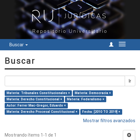
Buscar
Cambiar
navegac
Buscar
Ir
Materia: Tribunales Constitucionales ×
Materia: Democracia ×
Materia: Derecho Constitucional ×
Materia: Federalismo ×
Autor: Ferrer Mac-Gregor, Eduardo ×
Materia: Derecho Procesal Constitucional ×
Fecha: [2010 TO 2019] ×
Mostrar filtros avanzados
Mostrando ítems 1-1 de 1