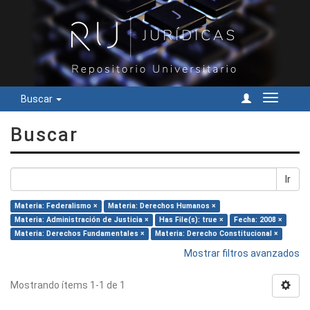
Buscar
Cambiar
navegac
Buscar
Ir
Materia: Federalismo ×
Materia: Derechos Humanos ×
Materia: Administración de Justicia ×
Has File(s): true ×
Fecha: 2008 ×
Materia: Derechos Fundamentales ×
Materia: Derecho Constitucional ×
Mostrar filtros avanzados
Mostrando ítems 1-1 de 1