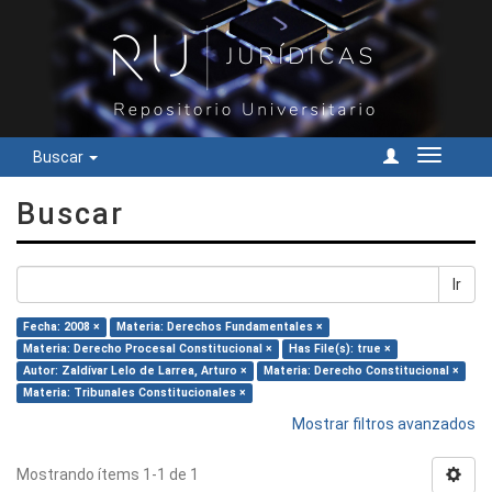
Buscar
Cambiar
navegac
Buscar
Ir
Fecha: 2008 ×
Materia: Derechos Fundamentales ×
Materia: Derecho Procesal Constitucional ×
Has File(s): true ×
Autor: Zaldívar Lelo de Larrea, Arturo ×
Materia: Derecho Constitucional ×
Materia: Tribunales Constitucionales ×
Mostrar filtros avanzados
Mostrando ítems 1-1 de 1