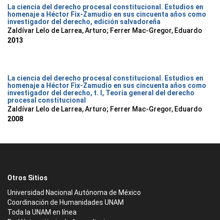
La ciencia del derecho procesal constitucional. Estudios en
homenaje a Héctor Fix-Zamudio en sus cincuenta años como
investigador del derecho, edición salvadoreña
Zaldívar Lelo de Larrea, Arturo; Ferrer Mac-Gregor, Eduardo
2013
La ciencia del derecho procesal constitucional. Estudios en
homenaje a Héctor Fix-Zamudio en sus cincuenta años como
investigador del derecho, t. I, Teoría general del derecho
procesal constitucional
Zaldívar Lelo de Larrea, Arturo; Ferrer Mac-Gregor, Eduardo
2008
Otros Sitios
Universidad Nacional Autónoma de México
Coordinación de Humanidades UNAM
Toda la UNAM en línea