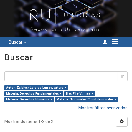
Buscar
Cambiar
navegac
Buscar
Ir
Autor: Zaldívar Lelo de Larrea, Arturo ×
Materia: Derechos Fundamentales ×
Has File(s): true ×
Materia: Derechos Humanos ×
Materia: Tribunales Constitucionales ×
Mostrar filtros avanzados
Mostrando ítems 1-2 de 2