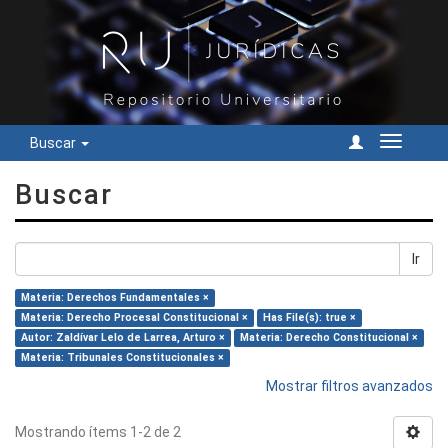
Buscar
Cambiar
navegac
Buscar
Ir
Materia: Derechos Fundamentales ×
Materia: Derecho Procesal Constitucional ×
Has File(s): true ×
Autor: Zaldívar Lelo de Larrea, Arturo ×
Materia: Derecho Constitucional ×
Materia: Tribunales Constitucionales ×
Mostrar filtros avanzados
Mostrando ítems 1-2 de 2