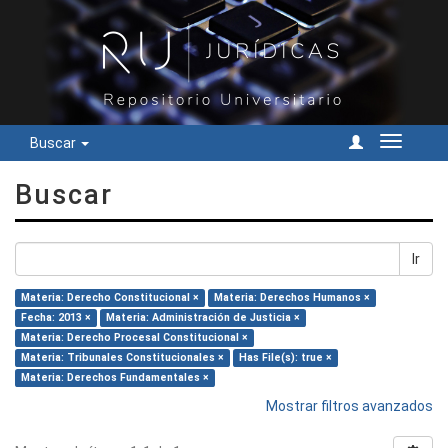
Buscar
Cambiar
navegac
Buscar
Ir
Materia: Derecho Constitucional ×
Materia: Derechos Humanos ×
Fecha: 2013 ×
Materia: Administración de Justicia ×
Materia: Derecho Procesal Constitucional ×
Materia: Tribunales Constitucionales ×
Has File(s): true ×
Materia: Derechos Fundamentales ×
Mostrar filtros avanzados