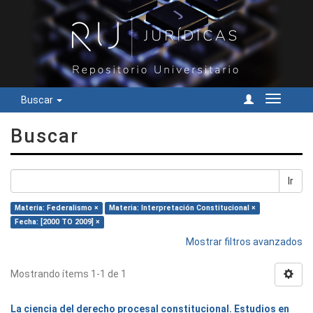
Buscar
Cambiar
navegac
Buscar
Ir
Materia: Federalismo ×
Materia: Interpretación Constitucional ×
Fecha: [2000 TO 2009] ×
Mostrar filtros avanzados
Mostrando ítems 1-1 de 1
La ciencia del derecho procesal constitucional. Estudios en