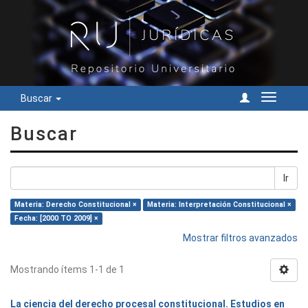
Buscar
Cambiar
navegac
Buscar
Ir
Materia: Derecho Constitucional ×
Materia: Interpretación Constitucional ×
Fecha: [2000 TO 2009] ×
Mostrar filtros avanzados
Mostrando ítems 1-1 de 1
La ciencia del derecho procesal constitucional. Estudios en